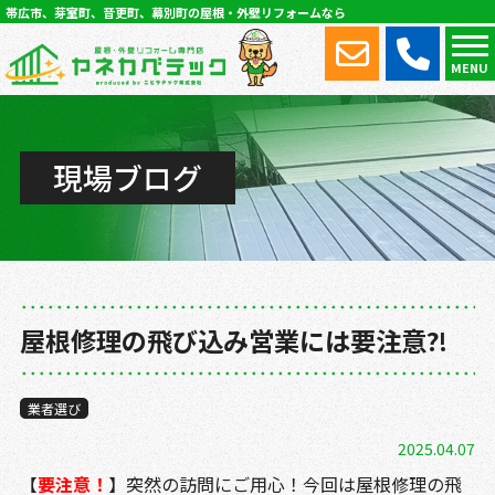
帯広市、芽室町、音更町、幕別町の屋根・外壁リフォームなら
MENU
現場ブログ
屋根修理の飛び込み営業には要注意⁈
業者選び
2025.04.07
【
要注意！
】突然の訪問にご用心！今回は屋根修理の飛