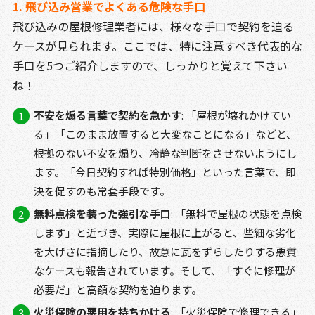
1. 飛び込み営業でよくある危険な手口
飛び込みの屋根修理業者には、様々な手口で契約を迫る
ケースが見られます。ここでは、特に注意すべき代表的な
手口を5つご紹介しますので、しっかりと覚えて下さい
ね！
不安を煽る言葉で契約を急かす
: 「屋根が壊れかけてい
る」「このまま放置すると大変なことになる」などと、
根拠のない不安を煽り、冷静な判断をさせないようにし
ます。「今日契約すれば特別価格」といった言葉で、即
決を促すのも常套手段です。
無料点検を装った強引な手口
: 「無料で屋根の状態を点検
します」と近づき、実際に屋根に上がると、些細な劣化
を大げさに指摘したり、故意に瓦をずらしたりする悪質
なケースも報告されています。そして、「すぐに修理が
必要だ」と高額な契約を迫ります。
火災保険の悪用を持ちかける
: 「火災保険で修理できる」