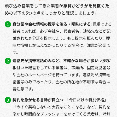
飛び込み営業をしてきた業者が
悪質かどうかを見抜くた
め
の以下の5つの点をしっかりと確認しましょう。
身分証や会社情報の提示を渋る・曖昧にする
: 信頼できる
業者であれば、必ず会社名、代表者名、連絡先などが記
載された身分証を提示します。もし提示を拒んだり、曖
昧な情報しか伝えなかったりする場合は、注意が必要で
す。
連絡先が携帯電話のみなど、不確かな場合が多い
: 地域に
根付いた経営をしている業者は、事業所、固定電話番号
や会社のホームページを持っています。連絡先が携帯電
話番号のみであったり、会社の所在地が不明瞭な場合は
要注意です。
契約を急がせる言動が目立つ
: 「今日だけの特別価格」
「今すぐ契約しないと大変なことになる」など、契約を
急かし時間的なプレッシャーをかけてくる業者は、冷静