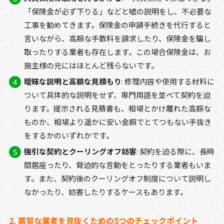
「保険金が必ず下りる」などと嘘の説明をし、不必要な
工事を勧めてきます。保険金の申請手続きを代行すると
言いながら、高額な手数料を請求したり、保険金を騙し
取ったりする業者も存在します。この場合保険金は、お
施主様の元にはほとんど残らないです。
曖昧な説明と高額な見積もり
: 修理内容や使用する材料に
ついて具体的な説明をせず、専門用語を並べて契約を迫
ります。提示される見積書も、相場とかけ離れた高額な
ものか、相場より遥かに安い金額でとてつもない手抜き
をするかのいずれかです。
強引な契約とクーリングオフ妨害
: 契約を迫る際に、長時
間居座ったり、脅迫的な言動をとったりする業者もいま
す。また、契約後のクーリングオフ制度について説明し
なかったり、妨害したりするケースもあります。
2. 悪質な業者を見抜くための5つのチェックポイント