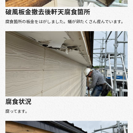
破風板金撤去後軒天腐食箇所
腐食箇所の板金をはがしました。蟻が卵たくさん産んでいます。
腐食状況
腐ってます。