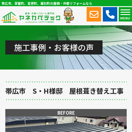
帯広市、芽室町、音更町、幕別町の屋根・外壁リフォームなら
MENU
施工事例・お客様の声
帯広市 S・H様邸 屋根葺き替え工事
BEFORE