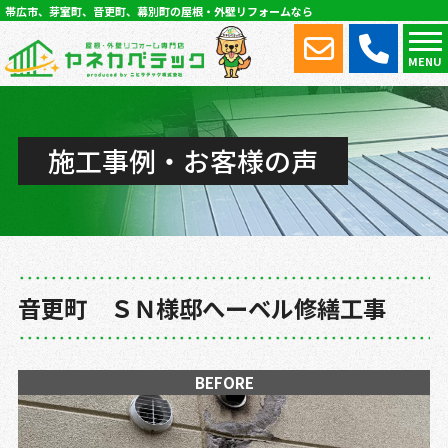
帯広市、芽室町、音更町、幕別町の屋根・外壁リフォームなら
MENU
施工事例・お客様の声
音更町 ＳＮ様邸へーベル修繕工事
BEFORE