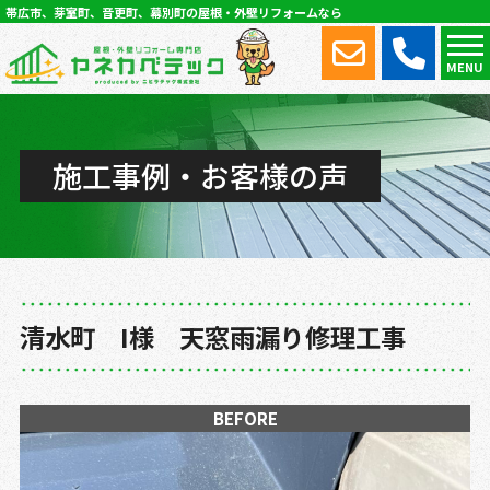
帯広市、芽室町、音更町、幕別町の屋根・外壁リフォームなら
MENU
施工事例・お客様の声
清水町 I様 天窓雨漏り修理工事
BEFORE