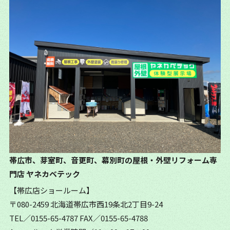
帯広市、芽室町、音更町、幕別町の屋根・外壁リフォーム専
門店
ヤネカベテック
【帯広店ショールーム】
〒080-2459 北海道帯広市西19条北2丁目9-24
TEL／0155-65-4787
FAX／0155-65-4788