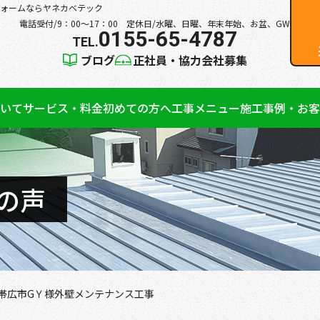
ォームならヤネカベテック
電話受付/9：00～17：00 定休日/水曜、日曜、年末年始、お盆、GW
0155-65-4787
ブログ
正社員・協力会社募集
いて
サービス・料金
初めての方へ
工事メニュー
施工事例・お客
の声
帯広市GＹ様外壁メンテナンス工事