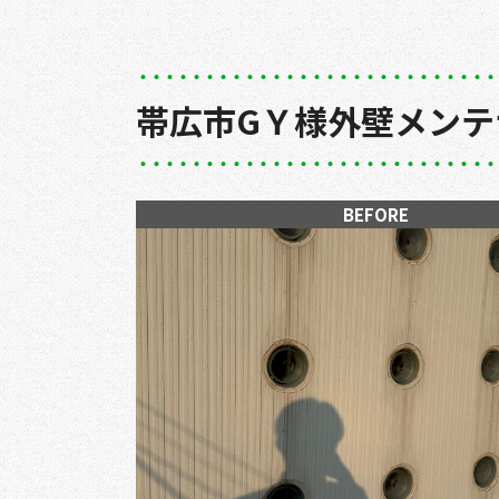
帯広市GＹ様外壁メンテ
BEFORE