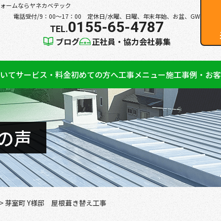
ォームならヤネカベテック
電話受付/9：00～17：00 定休日/水曜、日曜、年末年始、お盆、GW
0155-65-4787
ブログ
正社員・協力会社募集
いて
サービス・料金
初めての方へ
工事メニュー
施工事例・お客
の声
>
芽室町 Y様邸 屋根葺き替え工事