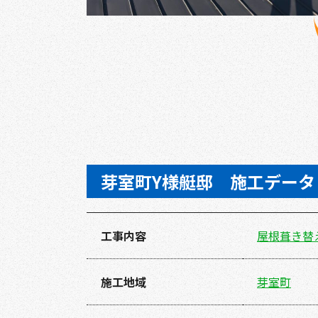
芽室町Y様艇邸 施工データ
工事内容
屋根葺き替
施工地域
芽室町