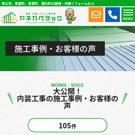
帯広市、芽室町、音更町、幕別町の屋根・外壁リフォームなら
MENU
施工事例・お客様の声
WORKS・VOICE
大公開！
内装工事の施工事例・お客様の
声
105
件