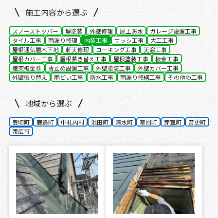
施工内容から選ぶ
スノーストッパー
塀塗装
外壁修理
屋上防水
ガレージ設置工事
タイル工事
雨漏り修理
内装工事
サッシ工事
大工工事
屋根通気層木下地
軒天修理
コーキング工事
天窓工事
屋根カバー工事
屋根葺き替え工事
屋根塗装工事
板金工事
煙突板金巻
雪止め設置工事
外壁塗装工事
外壁カバー工事
外壁張り替え
雨どい工事
防水工事
雨漏り修繕工事
その他の工事
地域から選ぶ
豊頃町
鹿追町
中札内村
池田町
清水町
幕別町
芽室町
音更町
帯広市