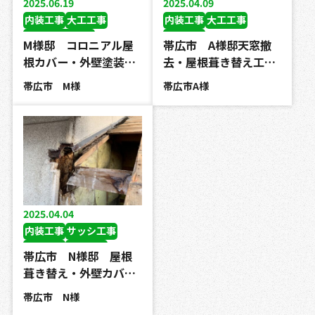
2025.06.19
2025.04.09
内装工事
大工工事
内装工事
大工工事
コーキング工事
天窓工事
M様邸 コロニアル屋
帯広市 A様邸天窓撤
天窓工事
屋根葺き替え工事
根カバー・外壁塗装…
去・屋根葺き替え工…
屋根カバー工事
帯広市 M様
帯広市A様
板金工事
外壁塗装工事
防水工事
2025.04.04
内装工事
サッシ工事
大工工事
軒天修理
帯広市 N様邸 屋根
屋根葺き替え工事
葺き替え・外壁カバ…
板金工事
帯広市 N様
外壁カバー工事
雨どい工事