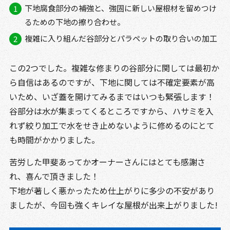
下地腐食部分の補強と、強固に新しい屋根材を留めつけ
るための下地の擦り合わせ。
複雑に入り組んだ谷部分とパラペットの取り合いの加工
この2つでした。複雑な修まりの谷部分に関しては最初か
ら自信はあるのですが、下地に関しては不確定要素が高
いため、いざ蓋を開けてみるまではいつも緊張します！
谷部分は水が集まってくるところですから、ハサミを入
れず絞り加工で水をせき止めないように修めるのにとて
も時間がかかりました。
苦労した甲斐あってかオーナーさんにはとても感謝さ
れ、喜んで頂きました！
下地が著しく悪かったため仕上がりに多少の不安があり
ましたが、今回も強くキレイな屋根が出来上がりました!