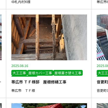
中札内村K様
帯広市
2025.08.16
2025.0
大工工事
屋根カバー工事
屋根葺き替え工事
大工工
雪止め設置工事
板金工
張り替え工事
帯広市 ＴＦ様邸 屋根修繕工事
雨どい
帯広市 ＴＦ様
音更町