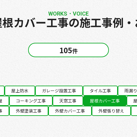
WORKS・VOICE
屋根カバー工事の施工事例・
105
件
屋上防水
ガレージ設置工事
タイル工事
雨漏
理
コーキング工事
天窓工事
屋根カバー工事
事
外壁塗装工事
外壁カバー工事
外壁張り替え