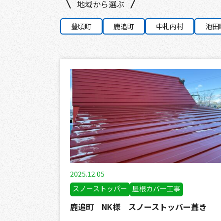
地域から選ぶ
豊頃町
鹿追町
中札内村
池田
2025.12.05
スノーストッパー
屋根カバー工事
鹿追町 NK様 スノーストッパー葺き