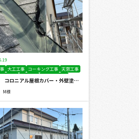
6.19
事
大工工事
コーキング工事
天窓工事
バー工事
板金工事
外壁塗装工事
M様邸 コロニアル屋根カバー・外壁塗装工事
事
 M様