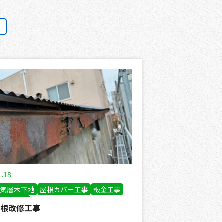
1.18
気層木下地
屋根カバー工事
板金工事
設置工事
屋根改修工事