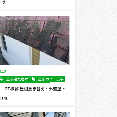
H様
8.10
事
屋根通気層木下地
屋根カバー工事
事
煙突板金巻
外壁塗装工事
音更町 OT様邸 屋根葺き替え・外壁塗装工事
工事
OT様