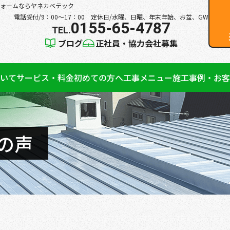
ォームならヤネカベテック
電話受付/9：00～17：00 定休日/水曜、日曜、年末年始、お盆、GW
0155-65-4787
ブログ
正社員・協力会社募集
いて
サービス・料金
初めての方へ
工事メニュー
施工事例・お客
の声