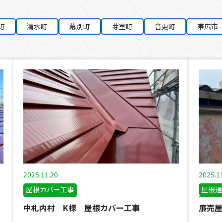
町
清水町
幕別町
芽室町
音更町
帯広市
2025.11.20
2025.1
屋根カバー工事
屋根通
雪止め
中札内村 K様 屋根カバー工事
廉売