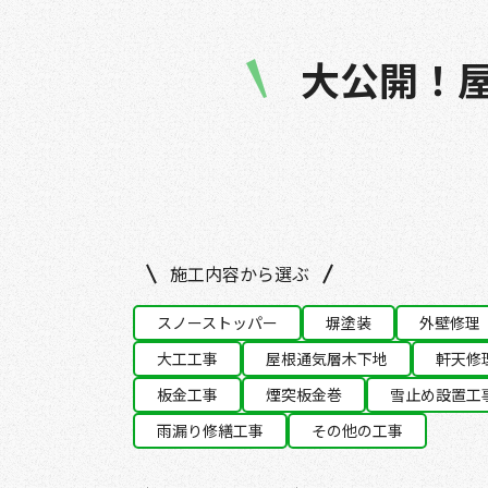
大公開！
施工内容から選ぶ
スノーストッパー
塀塗装
外壁修理
大工工事
屋根通気層木下地
軒天修
板金工事
煙突板金巻
雪止め設置工
雨漏り修繕工事
その他の工事