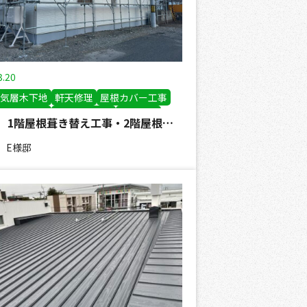
3.20
気層木下地
軒天修理
屋根カバー工事
き替え工事
屋根塗装工事
板金工事
E様邸 1階屋根葺き替え工事・2階屋根通気カバー工法・外壁カバー工事
金巻
雪止め設置工事
外壁カバー工事
 E様邸