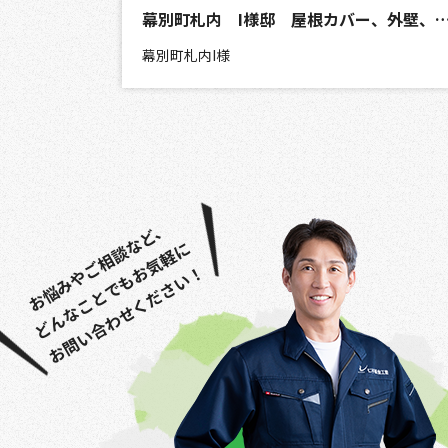
外壁張り替え
雨どい工事
幕別町札内 I様邸 屋根カバー、外壁
幕別町札内I様
お悩みやご相談など、
どんなことでもお気軽に
お問い合わせください！