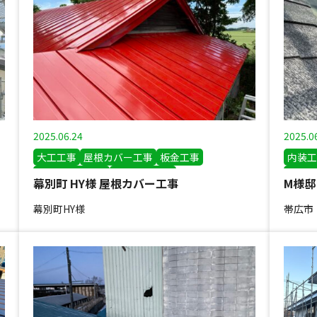
2025.06.24
2025.0
大工工事
屋根カバー工事
板金工事
内装工
雨漏り修繕工事
その他の工事
屋根カ
幕別町 HY様 屋根カバー工事
防水工
幕別町HY様
帯広市