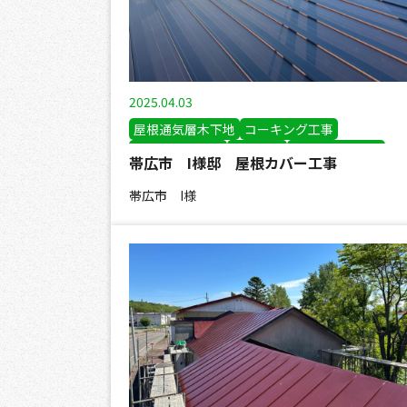
2025.04.03
屋根通気層木下地
コーキング工事
屋根カバー工事
板金工事
雪止め設置工事
帯広市 I様邸 屋根カバー工事
帯広市 I様