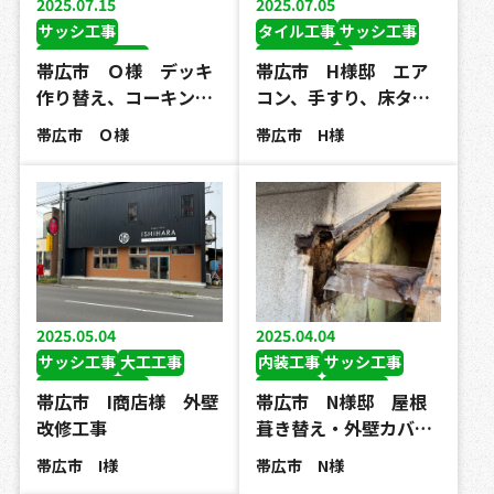
2025.07.15
2025.07.05
サッシ工事
タイル工事
サッシ工事
コーキング工事
その他の工事
帯広市 Ｏ様 デッキ
帯広市 H様邸 エア
作り替え、コーキン…
コン、手すり、床タ…
帯広市 Ｏ様
帯広市 H様
2025.05.04
2025.04.04
サッシ工事
大工工事
内装工事
サッシ工事
コーキング工事
大工工事
軒天修理
帯広市 I商店様 外壁
帯広市 N様邸 屋根
板金工事
屋根葺き替え工事
改修工事
葺き替え・外壁カバ…
外壁カバー工事
板金工事
帯広市 I様
帯広市 N様
その他の工事
外壁カバー工事
雨どい工事