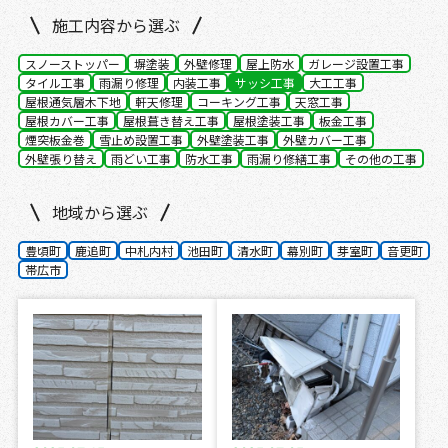
施工内容から選ぶ
スノーストッパー
塀塗装
外壁修理
屋上防水
ガレージ設置工事
タイル工事
雨漏り修理
内装工事
サッシ工事
大工工事
屋根通気層木下地
軒天修理
コーキング工事
天窓工事
屋根カバー工事
屋根葺き替え工事
屋根塗装工事
板金工事
煙突板金巻
雪止め設置工事
外壁塗装工事
外壁カバー工事
外壁張り替え
雨どい工事
防水工事
雨漏り修繕工事
その他の工事
地域から選ぶ
豊頃町
鹿追町
中札内村
池田町
清水町
幕別町
芽室町
音更町
帯広市