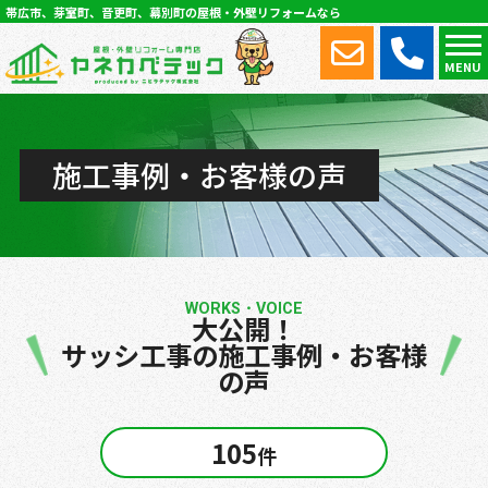
帯広市、芽室町、音更町、幕別町の屋根・外壁リフォームなら
MENU
施工事例・お客様の声
WORKS・VOICE
大公開！
サッシ工事の施工事例・お客様
の声
105
件