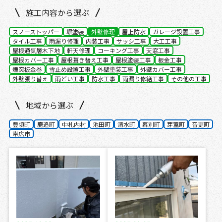
施工内容から選ぶ
スノーストッパー
塀塗装
外壁修理
屋上防水
ガレージ設置工事
タイル工事
雨漏り修理
内装工事
サッシ工事
大工工事
屋根通気層木下地
軒天修理
コーキング工事
天窓工事
屋根カバー工事
屋根葺き替え工事
屋根塗装工事
板金工事
煙突板金巻
雪止め設置工事
外壁塗装工事
外壁カバー工事
外壁張り替え
雨どい工事
防水工事
雨漏り修繕工事
その他の工事
地域から選ぶ
豊頃町
鹿追町
中札内村
池田町
清水町
幕別町
芽室町
音更町
帯広市