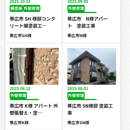
2025.10.23
2025.09.05
塀塗装
外壁修理
外壁修理
コーキング工事
帯広市 SH 様邸コンク
帯広市 N様アパー
屋根塗装工事
リート塀塗装工…
ト 塗装工事
外壁塗装工事
帯広市SH様
帯広市N様
2025.08.12
2025.08.01
外壁修理
外壁修理
コーキング工事
コーキング工事
帯広市 K様 アパート 外
帯広市 SN様邸 塗装工
屋根塗装工事
屋根塗装工事
壁張替え・塗…
事
外壁塗装工事
外壁塗装工事
帯広市K様
帯広市SN様
外壁張り替え