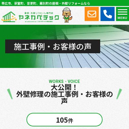
帯広市、芽室町、音更町、幕別町の屋根・外壁リフォームなら
MENU
施工事例・お客様の声
WORKS・VOICE
大公開！
外壁修理の施工事例・お客様の
声
105
件