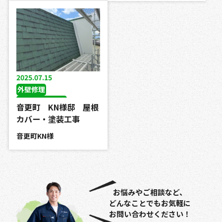
2025.07.15
外壁修理
屋根カバー工事
音更町 KN様邸 屋根
屋根塗装工事
板金工事
カバー・塗装工事
雪止め設置工事
音更町KN様
外壁塗装工事
お悩みやご相談など、
どんなことでもお気軽に
お問い合わせください！